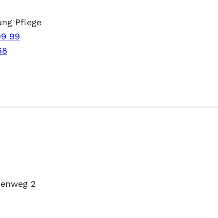
ung Pflege
99 99
68
henweg 2