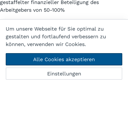
gestaffelter finanzieller Beteiligung des
Arbeitgebers von 50-100%
Um unsere Webseite für Sie optimal zu
gestalten und fortlaufend verbessern zu
Förderung Mitarbeitende
regelmässige interne Weiterbildungen für alle
können, verwenden wir Cookies.
Bereiche, Teilnahme an Fachtagungen mit
bezahlter Arbeitszeit
Alle Cookies akzeptieren
Zentrum Dreilinden
Start
Karte
Benefits
Einstellungen
Suchabo
Zulagen / Spesen
Zulagen an Wochenenden, Feiertagen und ab 20.00
Uhr abends, Kompensationszeit für Nachtwachen,
grosszügige Spesenregelung