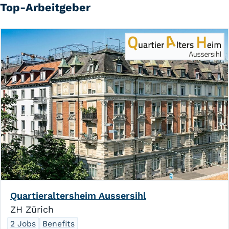
Führungsposition
Top-Arbeitgeber
Praktikum
Lehrstelle
Befristete Anstellung
Festanstellung
Freiwilligenarbeit/Ehrenamt
Mandatsverhältnis
Anstellung
Quartieraltersheim Aussersihl
Reduzierte Arbeitszeiten
41
ZH Zürich
Flexible Arbeitszeiten
321
2 Jobs
Benefits