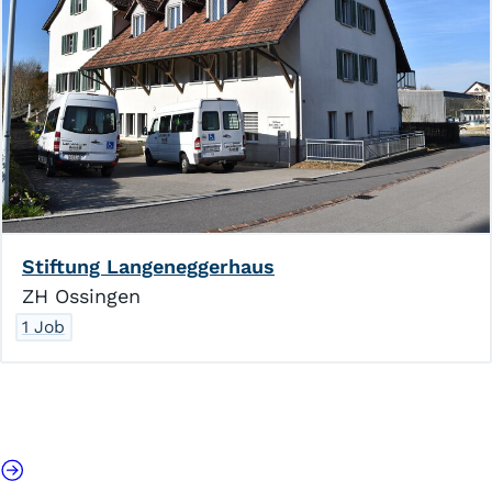
Diverses
Geschenke
556
Events für Mitarbeitende
632
Prämien
177
Vergünstigungen
600
Stiftung Langeneggerhaus
ZH Ossingen
1 Job