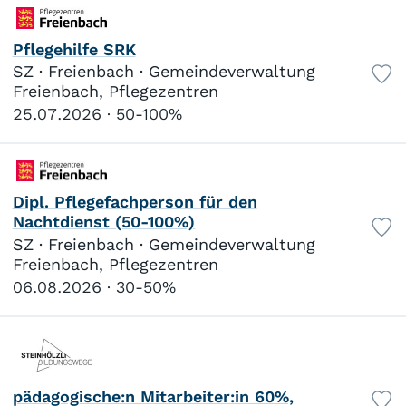
Psychologie/Psychiatrie
103
Haushilfe
11
Pflegehilfe SRK
Medizinische Sekretariate/Assistenz (MPA)
12
SZ · Freienbach · Gemeindeverwaltung
Medizinisch-technisches Personal
20
Freienbach, Pflegezentren
Chef-/Ober-/Fach-/Assistenzärzte
33
25.07.2026
50-100%
Sozialwesen
Behindertenwesen
249
Kinder- und Jugendheim
50
Dipl. Pflegefachperson für den
Werkstätten
24
Nachtdienst (50-100%)
Tagesstätten
23
SZ · Freienbach · Gemeindeverwaltung
Spielgruppe/Krippe/Hort
4
Freienbach, Pflegezentren
Beratung
16
06.08.2026
30-50%
Jugendarbeit
20
Soziokultur
4
Berufliche Integration/Arbeitsintegration
24
Case Management
4
Betriebliche Sozialarbeit
pädagogische:n Mitarbeiter:in 60%,
11