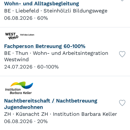
Wohn- und Alltagsbegleitung
Gesetzliche Sozialarbeit
10
BE · Liebefeld · Steinhölzli Bildungswege
Kirchliche Sozialarbeit
2
06.08.2026
60%
Schulsozialarbeit
5
Kindes- und Erwachsenenschutz
12
Migrationsarbeit
3
Wohnen/Internat
87
Fachperson Betreuung 60-100%
Strafvollzug/Bewährung
2
BE · Thun · Wohn- und Arbeitsintegration
Suchthilfe
10
Westwind
24.07.2026
60-100%
Bildungswesen
Kindergarten
1
Obligatorische Schule
20
Gymnasiale Schule
0
Privatschule
2
Nachtbereitschaft / Nachtbetreuung
Berufliche Grundbildung
25
Jugendwohnen
Fachmittelschule
0
ZH · Küsnacht ZH · Institution Barbara Keller
Fachhochschule
6
06.08.2026
20%
Universität
0