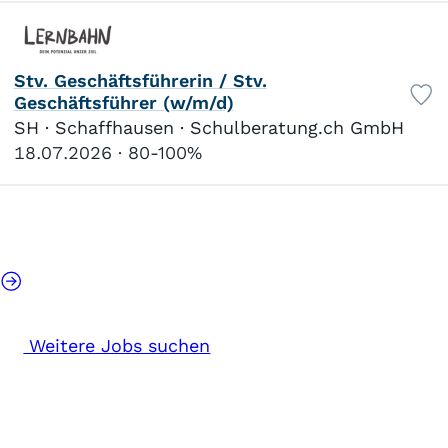
Weiterbildung
0
Sonderschule
39
Heilpädagogik
21
Stv. Geschäftsführerin / Stv.
Schulpsychologie
0
Geschäftsführer (w/m/d)
SH · Schaffhausen · Schulberatung.ch GmbH
18.07.2026
80-100%
0%
100%
0
10
20
30
40
50
60
70
80
90
100
Weitere Jobs suchen
Mitarbeit
Fachverantwortung