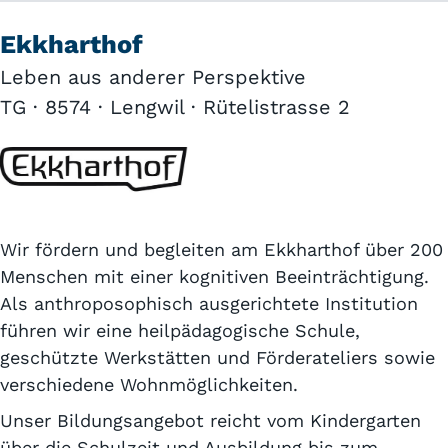
Ekkharthof
Leben aus anderer Perspektive
TG · 8574 · Lengwil · Rütelistrasse 2
Wir fördern und begleiten am Ekkharthof über 200
Menschen mit einer kognitiven Be­ein­trächtigung.
Als anthro­po­sophisch aus­ge­richtete Institution
führen wir eine heil­päda­gogische Schule,
geschützte Werk­stätten und Förder­ateliers sowie
ver­schiedene Wohn­möglich­keiten.
Unser Bildungs­an­gebot reicht vom Kinder­garten
über die Schul­zeit und Aus­bildung bis zum