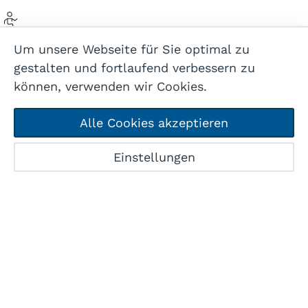
Sport / Fitness
Um unsere Webseite für Sie optimal zu
Beteiligung an Fitnessabo
gestalten und fortlaufend verbessern zu
können, verwenden wir Cookies.
Alle Cookies akzeptieren
Barrierefreie Einrichtung
Lindli-Huus
Komplett rollstuhlgängig
Start
Karte
Benefits
Jobs
Einstellungen
Suchabo
Geschenke
Erhalt von z.B. Geburtstagsgeschenken,
Jubiläumsferien
Unbezahlte Ferien