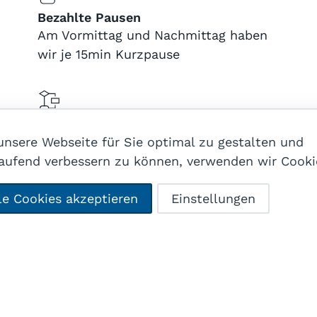
Bezahlte Pausen
Am Vormittag und Nachmittag haben
wir je 15min Kurzpause
Mitgestaltung
nsere Webseite für Sie optimal zu gestalten und
laufend verbessern zu können, verwenden wir Cooki
Ferien Plus
le Cookies akzeptieren
Einstellungen
5 Wochen Ferien