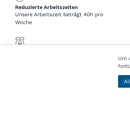
Reduzierte Arbeitszeiten
Unsere Arbeitszeit beträgt 40h pro
Woche
Hunde erlaubt
Um u
fort
Stiftung ÖKO-JOB
Vergünstigungen
Al
Start
Karte
Benefits
Reduktion auf eigene Produkte