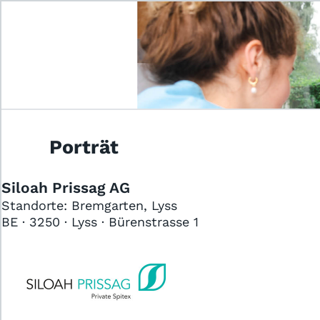
Home
J
Das Jobportal für Sozial- und
Gesundheitsberufe.
Porträt
Siloah Prissag AG
Für Stellensuchende
Standorte: Bremgarten, Lyss
BE · 3250 · Lyss · Bürenstrasse 1
Für Arbeitgeber
Partner von