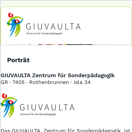
Das Jobportal für Sozial- und
Gesundheitsberufe.
Porträt
GIUVAULTA Zentrum für Sonderpädagogik
GR · 7405 · Rothenbrunnen · Isla 34
Für Stellensuchende
Für Arbeitgeber
Partner von
Das GIUVAULTA, Zentrum für Sonderpädagogik, ist