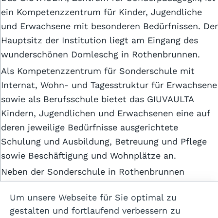
ein Kompetenzzentrum für Kinder, Jugendliche
und Erwachsene mit besonderen Bedürfnissen. Der
Hauptsitz der Institution liegt am Eingang des
wunderschönen Domleschg in Rothenbrunnen.
Als Kompetenzzentrum für Sonderschule mit
Allgemeine Geschäftsbedingungen
Internat, Wohn- und Tagesstruktur für Erwachsene
sowie als Berufsschule bietet das GIUVAULTA
Datenschutzerklärung
Kindern, Jugendlichen und Erwachsenen eine auf
Cookie-Einstellungen
deren jeweilige Bedürfnisse ausgerichtete
Impressum
Schulung und Ausbildung, Betreuung und Pflege
sowie Beschäftigung und Wohnplätze an.
Neben der Sonderschule in Rothenbrunnen
Hilfe
beschult das GIUVAULTA Kinder an den Standorten
Kontakt
Um unsere Webseite für Sie optimal zu
Pontresina, Zernez und Roveredo.
gestalten und fortlaufend verbessern zu
Im Bereich der Integration begleiten Lehrpersonen