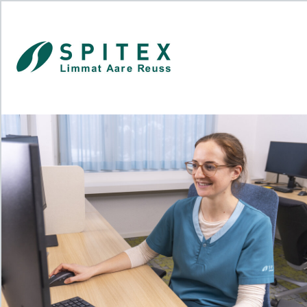
Das Jobportal für Sozial- und
Gesundheitsberufe.
Für Stellensuchende
Für Arbeitgeber
Partner von