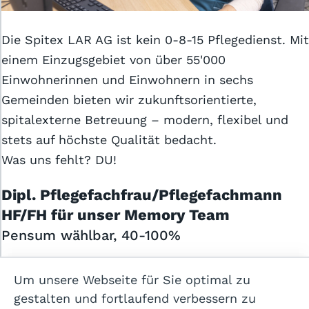
Die Spitex LAR AG ist kein 0-8-15 Pflegedienst. Mit
einem Einzugsgebiet von über 55'000
Einwohnerinnen und Einwohnern in sechs
Gemeinden bieten wir zukunftsorientierte,
Allgemeine Geschäftsbedingungen
spitalexterne Betreuung – modern, flexibel und
stets auf höchste Qualität bedacht.
Datenschutzerklärung
Was uns fehlt? DU!
Cookie-Einstellungen
Dipl. Pflegefachfrau/Pflegefachmann
Impressum
HF/FH für unser Memory Team
Pensum wählbar, 40-100%
Hilfe
Du suchst eine sinnstiftende Aufgabe mit viel Herz
Kontakt
Um unsere Webseite für Sie optimal zu
und Eigenverantwortung?
gestalten und fortlaufend verbessern zu
Dann bist Du bei uns genau richtig! Für unser