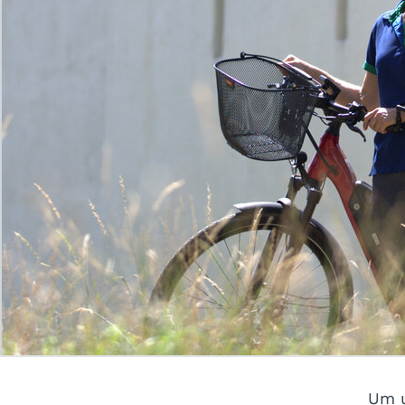
© 2026 webways AG
Um u