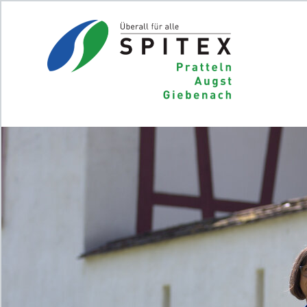
Home
J
Das Jobportal für Sozial- und
Gesundheitsberufe.
Für Stellensuchende
Für Arbeitgeber
Partner von