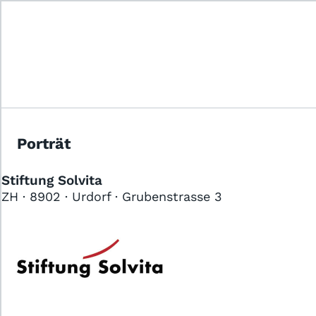
Das Jobportal für Sozial- und
Gesundheitsberufe.
Porträt
Stiftung Solvita
ZH · 8902 · Urdorf · Grubenstrasse 3
Für Stellensuchende
Für Arbeitgeber
Partner von