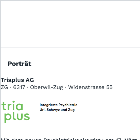
Das Jobportal für Sozial- und
Gesundheitsberufe.
Porträt
Triaplus AG
ZG · 6317 · Oberwil-Zug · Widenstrasse 55
Für Stellensuchende
Für Arbeitgeber
Partner von