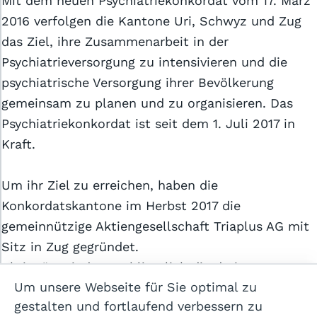
Mit dem neuen Psychiatriekonkordat vom 17. März
2016 verfolgen die Kantone Uri, Schwyz und Zug
das Ziel, ihre Zusammenarbeit in der
Psychiatrieversorgung zu intensivieren und die
psychiatrische Versorgung ihrer Bevölkerung
gemeinsam zu planen und zu organisieren. Das
Allgemeine Geschäftsbedingungen
Psychiatriekonkordat ist seit dem 1. Juli 2017 in
Kraft.
Datenschutzerklärung
Cookie-Einstellungen
Um ihr Ziel zu erreichen, haben die
Impressum
Konkordatskantone im Herbst 2017 die
gemeinnützige Aktiengesellschaft Triaplus AG mit
Sitz in Zug gegründet.
Hilfe
Aktionäre sind ausschliesslich die drei Kantone
Kontakt
Um unsere Webseite für Sie optimal zu
Uri, Schwyz und Zug. Damit wird eine pionierhafte
gestalten und fortlaufend verbessern zu
Zusammenarbeit in der psychiatrischen Versorgung