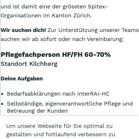
und ist damit eine der grössten Spitex-
Organisationen im Kanton Zürich.
Wir suchen dich!
Zur Unterstützung unserer Teams
suchen wir ab sofort oder nach Vereinbarung:
Allgemeine Geschäftsbedingungen
Pflegefachperson HF/FH 60-70%
Standort Kilchberg
Datenschutzerklärung
Cookie-Einstellungen
Deine Aufgaben
Impressum
Bedarfsabklärungen nach interRAI-HC
Selbständige, eigenverantwortliche Pflege und
Hilfe
Betreuung der Kunden
Übernahme der Fallführung
Kontakt
Um unsere Webseite für Sie optimal zu
Erheben der Pflegebedürfnisse und des
gestalten und fortlaufend verbessern zu
Pflegeaufwandes