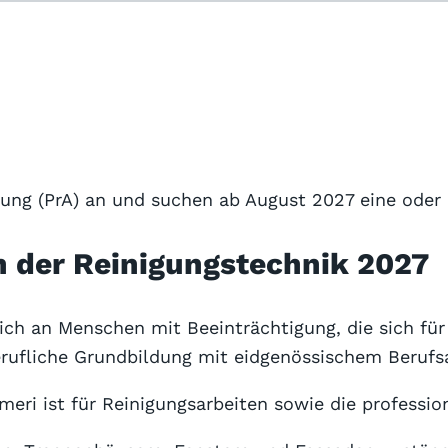
obs
Arbeitgeber-Porträts
Für Arbeitgeber
ldung (PrA) an und suchen ab August 2027 eine ode
n der Reinigungstechnik 2027
Allgemeine Geschäftsbedingungen
Datenschutzerklärung
sich an Menschen mit Beeinträchtigung, die sich fü
erufliche Grundbildung mit eidgenössischem Berufsa
Cookie-Einstellungen
Impressum
eri ist für Reinigungsarbeiten sowie die professio