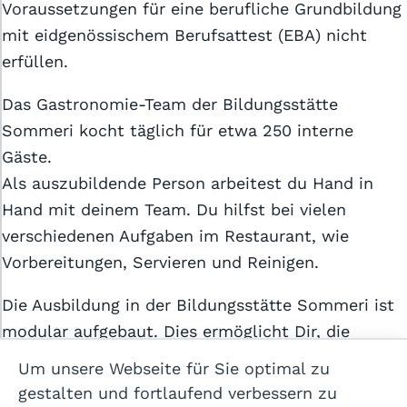
Voraussetzungen für eine berufliche Grundbildung
mit eidgenössischem Berufsattest (EBA) nicht
erfüllen.
Das Gastronomie-Team der Bildungsstätte
Sommeri kocht täglich für etwa 250 interne
Gäste.
Allgemeine Geschäftsbedingungen
Als auszubildende Person arbeitest du Hand in
Datenschutzerklärung
Hand mit deinem Team. Du hilfst bei vielen
Cookie-Einstellungen
verschiedenen Aufgaben im Restaurant, wie
Vorbereitungen, Servieren und Reinigen.
Impressum
Die Ausbildung in der Bildungsstätte Sommeri ist
Hilfe
modular aufgebaut. Dies ermöglicht Dir, die
Ausbildung auf deine individuellen Bedürfnisse
Kontakt
Um unsere Webseite für Sie optimal zu
und Interessen abzustimmen sowie deinen
gestalten und fortlaufend verbessern zu