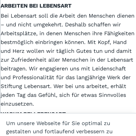
ARBEITEN BEI LEBENSART
Bei Lebensart soll die Arbeit den Menschen dienen
– und nicht umgekehrt. Deshalb schaffen wir
Arbeitsplätze, in denen Menschen ihre Fähigkeiten
bestmöglich einbringen können. Mit Kopf, Hand
und Herz wollen wir täglich Gutes tun und damit
Allgemeine Geschäftsbedingungen
zur Zufriedenheit aller Menschen in der Lebensart
Datenschutzerklärung
beitragen. Wir engagieren uns mit Leidenschaft
Cookie-Einstellungen
und Professionalität für das langjährige Werk der
Stiftung Lebensart. Wer bei uns arbeitet, erhält
Impressum
jeden Tag das Gefühl, sich für etwas Sinnvolles
einzusetzen.
Hilfe
WARUM BEI LEBENSART
Kontakt
Um unsere Webseite für Sie optimal zu
Unsere Arbeitsangebote sind äusserst vielseitig.
gestalten und fortlaufend verbessern zu
Von der Pflege über Betreuung, von der