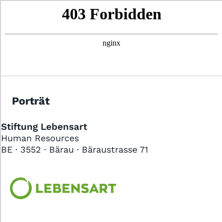
Das Jobportal für Sozial- und
Gesundheitsberufe.
Porträt
Stiftung Lebensart
Human Resources
Für Stellensuchende
BE · 3552 · Bärau · Bäraustrasse 71
Für Arbeitgeber
Partner von