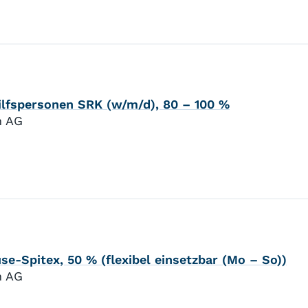
hilfspersonen SRK (w/m/d), 80 – 100 %
n AG
e-Spitex, 50 % (flexibel einsetzbar (Mo – So))
n AG