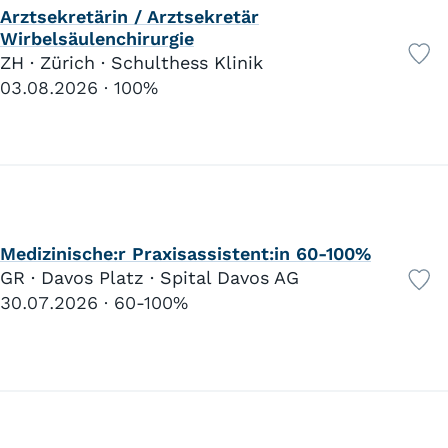
Berufliche Grundbildung
25
Arztsekretärin / Arztsekretär
Fachmittelschule
0
Wirbelsäulenchirurgie
Fachhochschule
6
ZH · Zürich · Schulthess Klinik
Universität
0
03.08.2026
100%
Weiterbildung
0
Sonderschule
39
Heilpädagogik
21
Schulpsychologie
0
Medizinische:r Praxisassistent:in 60-100%
GR · Davos Platz · Spital Davos AG
0%
100%
30.07.2026
60-100%
0
10
20
30
40
50
60
70
80
90
100