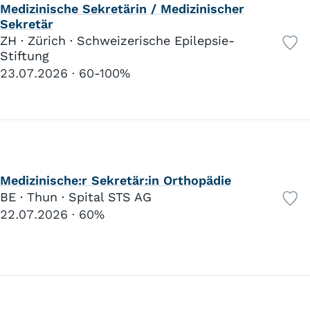
Anstellung
Medizinische Sekretärin / Medizinischer
Sekretär
Reduzierte Arbeitszeiten
41
ZH · Zürich · Schweizerische Epilepsie-
Flexible Arbeitszeiten
321
Stiftung
Individuelle Diensteinteilung
148
23.07.2026
60-100%
Bezahlte Pausen
564
Ferien Plus
573
Lohn und Boni
144
Vorsorge Plus
505
Sozialversicherungen Plus
255
Aus- und Weiterbildung
864
Medizinische:r Sekretär:in Orthopädie
Förderung Mitarbeitende
516
BE · Thun · Spital STS AG
Zulagen / Spesen
454
22.07.2026
60%
Kindertagesstätte im Haus
183
Elternurlaub Plus
300
Sabbatical
96
Familie und Freizeit
Kinderzulagen Plus
242