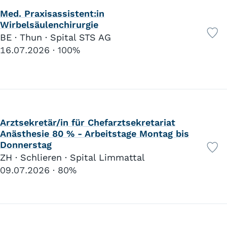
Beteiligung Kinderbetreuung
31
Med. Praxisassistent:in
Home-Office
183
Wirbelsäulenchirurgie
Unbezahlte Ferien
448
BE · Thun · Spital STS AG
16.07.2026
100%
Arbeitsort / Arbeitsplatz
ÖV-Anbindung
548
Beteiligung ÖV-Abonnemente
147
Parkplätze
622
Firmen-Auto Privatnutzung
53
Arztsekretär/in für Chefarztsekretariat
Entschädigung Arbeitsweg
35
Anästhesie 80 % - Arbeitstage Montag bis
Kantine
387
Donnerstag
Vergünstigung Verpflegung
409
ZH · Schlieren · Spital Limmattal
Gratis Getränke
477
09.07.2026
80%
Gratis Snacks
249
Mobiltelefon
251
Hunde erlaubt
38
Relax Bereiche
213
Gesundheits-Massnahmen
375