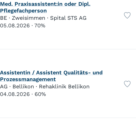
Soziokultur
4
Med. Praxisassistent:in oder Dipl.
Berufliche Integration/Arbeitsintegration
24
Pflegefachperson
Case Management
4
BE · Zweisimmen · Spital STS AG
Betriebliche Sozialarbeit
11
05.08.2026
70%
Gesetzliche Sozialarbeit
10
Kirchliche Sozialarbeit
2
Schulsozialarbeit
5
Kindes- und Erwachsenenschutz
12
Migrationsarbeit
3
Wohnen/Internat
87
Assistentin / Assistent Qualitäts- und
Strafvollzug/Bewährung
2
Prozessmanagement
Suchthilfe
10
AG · Bellikon · Rehaklinik Bellikon
04.08.2026
60%
Bildungswesen
Kindergarten
1
Obligatorische Schule
20
Gymnasiale Schule
0
Privatschule
2