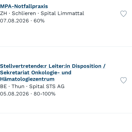
135
MPA-Notfallpraxis
Palliative Care
57
ZH · Schlieren · Spital Limmattal
Therapie Physio/Ergo/Logopädie usw.
24
07.08.2026
60%
Aktivierung
22
Psychologie/Psychiatrie
103
Haushilfe
11
Medizinische Sekretariate/Assistenz (MPA)
12
Medizinisch-technisches Personal
20
Chef-/Ober-/Fach-/Assistenzärzte
33
Stellvertretende:r Leiter:in Disposition /
Sozialwesen
Sekretariat Onkologie- und
Hämatologiezentrum
Behindertenwesen
249
BE · Thun · Spital STS AG
Kinder- und Jugendheim
50
05.08.2026
80-100%
Werkstätten
24
Tagesstätten
23
Spielgruppe/Krippe/Hort
4
Beratung
16
Jugendarbeit
20